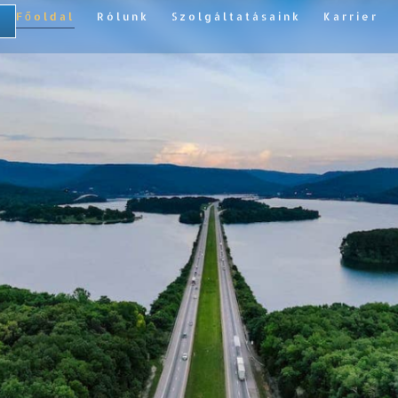
Főoldal
Rólunk
Szolgáltatásaink
Karrier