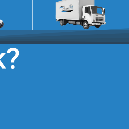
Ajánlatkérés
k?