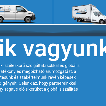
Ajánlatkérés
Ajánlatkérés
ik vagyun
k, széleskörű szolgáltatásokkal és globális
a hatékony és megbízható árumozgatást, a
ítésünk és szakértelmünk révén képesek
k igényeit. Célunk az, hogy partnereinkkel
segítve elő sikerüket a globális szállítás