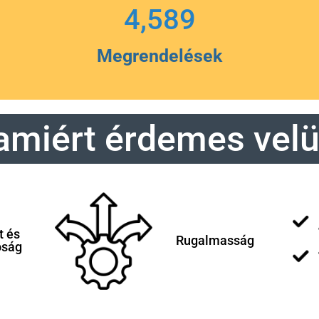
4,589
Megrendelések
amiért érdemes velü
t és
Rugalmasság
óság