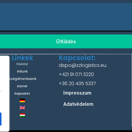
Küldés
Linkek
Kapcsolat:
Főoldal
dispo@zzlogistics.eu
Rólunk
+421 91 071 3220
Szolgáltatásaink
+36 20 435 5337
Karrier
.
Impresszum
Kapcsolat
Adatvédelem