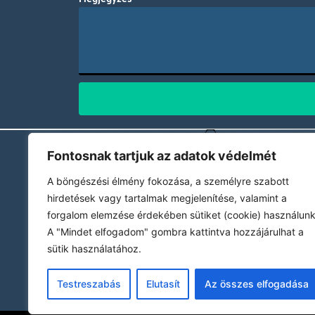
Fontosnak tartjuk az adatok védelmét
A böngészési élmény fokozása, a személyre szabott
hirdetések vagy tartalmak megjelenítése, valamint a
Z&Z Logistics
forgalom elemzése érdekében sütiket (cookie) használunk
A "Mindet elfogadom" gombra kattintva hozzájárulhat a
Szállítmányozással és logisztikai
sütik használatához.
ügyintézéssel keressen bizalommal!
Testreszabás
Elutasít
Az összes elfogadása