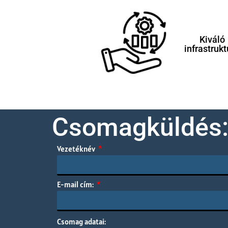
Kiváló
infrastruk
Csomagküldés
Vezetéknév
E-mail cím:
Csomag adatai: