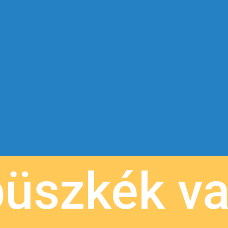
büszkék v