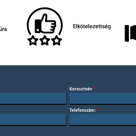
Elkötelezettség
túra
:
Keresztnév
Telefonszám: