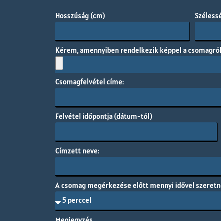
Hosszúság (cm)
Széless
Kérem, amennyiben rendelkezik képpel a csomagról, 
Csomagfelvétel címe:
Felvétel időpontja (dátum-tól)
Címzett neve:
A csomag megérkezése előtt mennyi idővel szeretne 
Megjegyzés